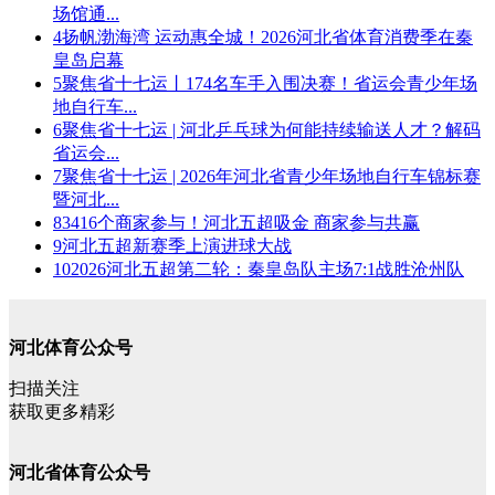
场馆通...
4
扬帆渤海湾 运动惠全城！2026河北省体育消费季在秦
皇岛启幕
5
聚焦省十七运丨174名车手入围决赛！省运会青少年场
地自行车...
6
聚焦省十七运 | 河北乒乓球为何能持续输送人才？解码
省运会...
7
聚焦省十七运 | 2026年河北省青少年场地自行车锦标赛
暨河北...
8
3416个商家参与！河北五超吸金 商家参与共赢
9
河北五超新赛季上演进球大战
10
2026河北五超第二轮：秦皇岛队主场7:1战胜沧州队
河北体育公众号
扫描关注
获取更多精彩
河北省体育公众号