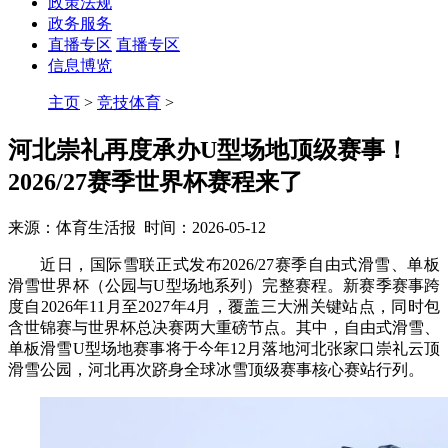
政策法规
政务服务
直播专区
直播专区
信息博览
主页
>
竞技体育
>
河北崇礼再度承办U型场地顶级赛事！
2026/27赛季世界杯赛程来了
来源：体育生活报 时间：2026-05-12
近日，国际雪联正式发布2026/27赛季自由式滑雪、单板
滑雪世界杯（公园与U型场地系列）完整赛程。新赛季赛事跨
度自2026年11月至2027年4月，覆盖三大洲关键站点，同时包
含世锦赛与世界杯总决赛两大重磅节点。其中，自由式滑雪、
单板滑雪U型场地赛事将于今年12月落地河北张家口崇礼云顶
滑雪公园，河北再次跻身全球冰雪顶级赛事核心赛站行列。