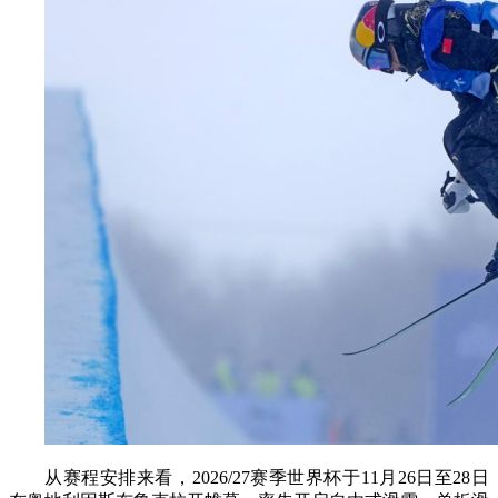
从赛程安排来看，2026/27赛季世界杯于11月26日至28日